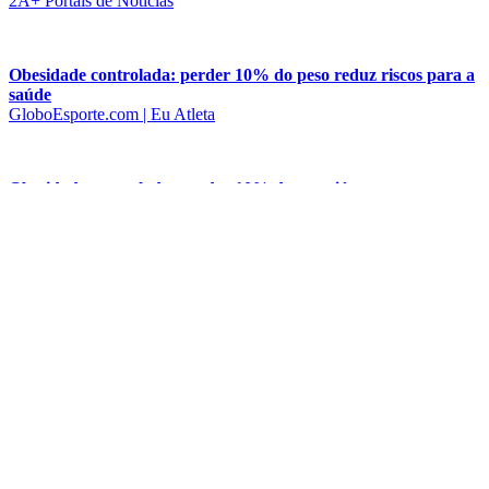
2A+ Portais de Notícias
Obesidade controlada: perder 10% do peso reduz riscos para a
saúde
GloboEsporte.com | Eu Atleta
Obesidade controlada: perder 10% do peso já representa
benefícios à saúde
Fato Amazônico
Em alta entre jovens, obesidade preocupa por agravar quadro
da Covid-19
Panorama Farmacêutico
Em alta entre jovens, obesidade preocupa por agravar quadro
da Covid-19
Metrópoles