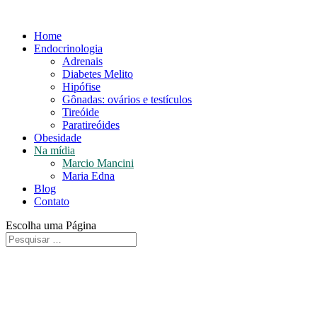
Home
Endocrinologia
Adrenais
Diabetes Melito
Hipófise
Gônadas: ovários e testículos
Tireóide
Paratireóides
Obesidade
Na mídia
Marcio Mancini
Maria Edna
Blog
Contato
Escolha uma Página
Imprensa